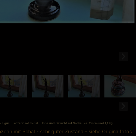
Figur - Tänzerin mit Schal - Höhe und Gewicht mit Sockel: ca. 29 cm und 1,1 kg
zerin mit Schal - sehr guter Zustand - siehe Originalfotos