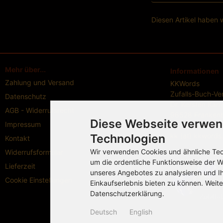
Diesen Artikel haben
Mehr über...
Informationen
Zahlung und Versand
KKWords
Zufalls-Buch-Ve
Datenschutz
Dr. Kersten Käm
AGB - Widerrufsrecht
96528 Frankenb
Diese Webseite verwen
Impressum
Forschengereuth
kk (at) kkword
Technologien
Kontakt
Wir verwenden Cookies und ähnliche Tech
Widerrufsformular
um die ordentliche Funktionsweise der W
Lieferzeit
unseres Angebotes zu analysieren und I
Cookie Einstellungen
Einkaufserlebnis bieten zu können. Weite
Datenschutzerklärung.
Deutsch
English