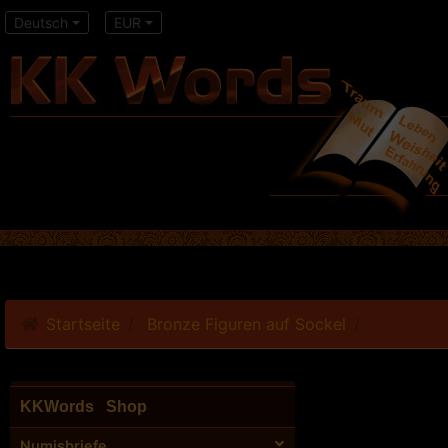
Deutsch
EUR
Startseite
Bronze Figuren auf Sockel
Bronze Fi
KKWords Shop
Numisbriefe