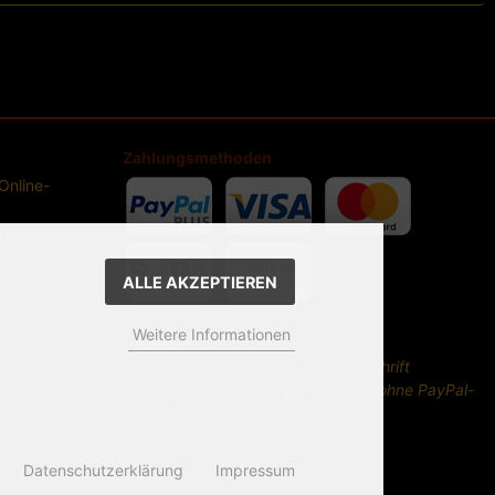
Zahlungsmethoden
Online-
r
g
ALLE AKZEPTIEREN
Weitere Informationen
Vorkasse,
Paypal Plus (
Kreditkarte und Lastschrift
Zahlungen, über PayPal Plus, auch ohne PayPal-
Konto möglich!
)
Datenschutzerklärung
Impressum