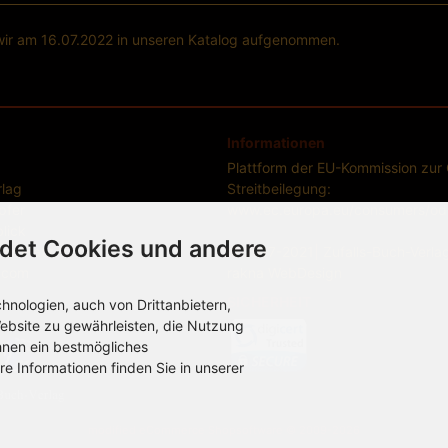
 wir am 16.07.2022 in unseren Katalog aufgenommen.
Informationen
Plattform der EU-Kommission zur 
rlag
Streitbeilegung:
pfer
www.ec.europa.eu/consumers/od
lick
det Cookies und andere
er Platz 9
© 2017-2021| Zufalls-Buch-Verla
s.com
rakna
WebDesign
SICHERHEIT
nologien, auch von Drittanbietern,
ebsite zu gewährleisten, die Nutzung
hnen ein bestmögliches
re Informationen finden Sie in unserer
mod
ified eCommerce Shopsoftware © 2009-2026