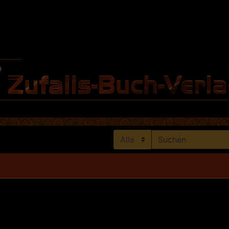
gur - Tänzerin mit Schal - Höhe und Gewicht mit Sockel: ca