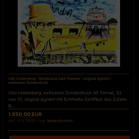
Udo Lindenberg - Sonderzug nach Pankow - original signiert -
exklusiver Sonderdruck
Udo Lindenberg, exklusiver Sonderdruck A5 Format, 02
von 10, original signiert mit Echtheits-Zertifikat des Zufalls-
B...
1.850,00 EUR
inkl. 19 % MwSt. zzgl.
Versandkosten