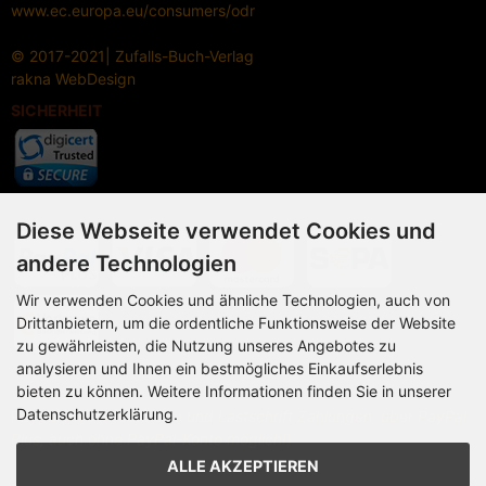
www.ec.europa.eu/consumers/odr
© 2017-2021| Zufalls-Buch-Verlag
rakna
WebDesign
SICHERHEIT
Zahlungsmethoden
Diese Webseite verwendet Cookies und
andere Technologien
Wir verwenden Cookies und ähnliche Technologien, auch von
Drittanbietern, um die ordentliche Funktionsweise der Website
zu gewährleisten, die Nutzung unseres Angebotes zu
analysieren und Ihnen ein bestmögliches Einkaufserlebnis
bieten zu können. Weitere Informationen finden Sie in unserer
Vorkasse,
Datenschutzerklärung.
Paypal Plus (
Kreditkarte und Lastschrift Zahlungen, über PayPal
Plus, auch ohne PayPal-Konto möglich!
)
ALLE AKZEPTIEREN