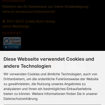
Informationen
Plattform der EU-Kommission zur Online-Streitbeilegung:
www.ec.europa.eu/consumers/odr
© 2017-2021| Zufalls-Buch-Verlag
rakna
WebDesign
SICHERHEIT
Zahlungsmethoden
Diese Webseite verwendet Cookies und
andere Technologien
Wir verwenden Cookies und ähnliche Technologien, auch von
Drittanbietern, um die ordentliche Funktionsweise der Website
zu gewährleisten, die Nutzung unseres Angebotes zu
analysieren und Ihnen ein bestmögliches Einkaufserlebnis
bieten zu können. Weitere Informationen finden Sie in unserer
Vorkasse,
Datenschutzerklärung.
Paypal Plus (
Kreditkarte und Lastschrift Zahlungen, über PayPal
Plus, auch ohne PayPal-Konto möglich!
)