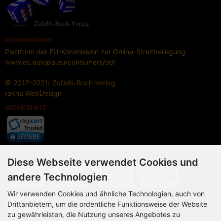
Informationen
Plattform der EU-Kommission zur Online-Streitbeilegung:
www.ec.europa.eu/consumers/odr
© 2017-2021| Zufalls-Buch-Verlag
rakna
WebDesign
SICHERHEIT
Zahlungsmethoden
Diese Webseite verwendet Cookies und
andere Technologien
Wir verwenden Cookies und ähnliche Technologien, auch von
Drittanbietern, um die ordentliche Funktionsweise der Website
zu gewährleisten, die Nutzung unseres Angebotes zu