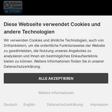
Zahlungsmethoden
Diese Webseite verwendet Cookies und
andere Technologien
Wir verwenden Cookies und ähnliche Technologien, auch von
Drittanbietern, um die ordentliche Funktionsweise der Website
zu gewährleisten, die Nutzung unseres Angebotes zu
analysieren und Ihnen ein bestmögliches Einkaufserlebnis
bieten zu können. Weitere Informationen finden Sie in unserer
Vorkasse,
Datenschutzerklärung.
Paypal Plus (
Kreditkarte und Lastschrift Zahlungen, über PayPal
Plus, auch ohne PayPal-Konto möglich!
)
ALLE AKZEPTIEREN
mod
ified eCommerce Shopsoftware © 2009-2026
Weitere Informationen
KKWords © 2026 |
Shop
Template-
Design @rakna
| © 2009-2026 by
modified eCommerce Shopsoftware
Deutsch
English
Datenschutzerklärung
Impressum