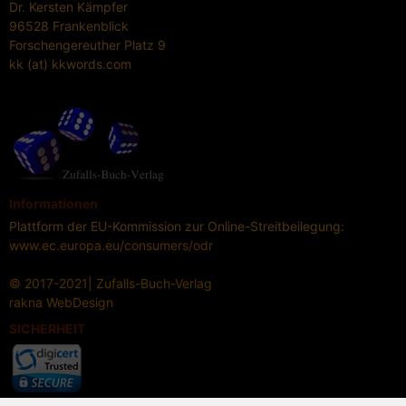
Dr. Kersten Kämpfer
96528 Frankenblick
Forschengereuther Platz 9
kk (at) kkwords.com
Informationen
Plattform der EU-Kommission zur Online-Streitbeilegung:
www.ec.europa.eu/consumers/odr
© 2017-2021| Zufalls-Buch-Verlag
rakna
WebDesign
SICHERHEIT