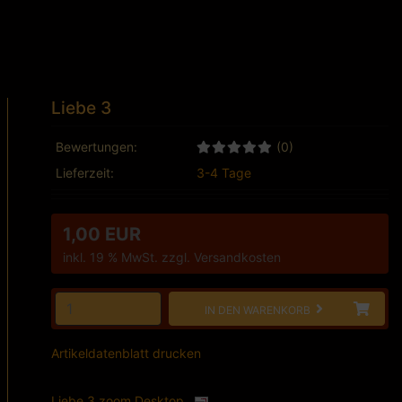
Liebe 3
Bewertungen:
(0)
Lieferzeit:
3-4 Tage
1,00 EUR
inkl. 19 % MwSt. zzgl.
Versandkosten
IN DEN WARENKORB
Artikeldatenblatt drucken
Liebe 3 zoom Desktop