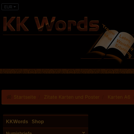
EUR
Startseite
Zitate Karten und Poster
Karten A6
KKWords Shop
Numisbriefe